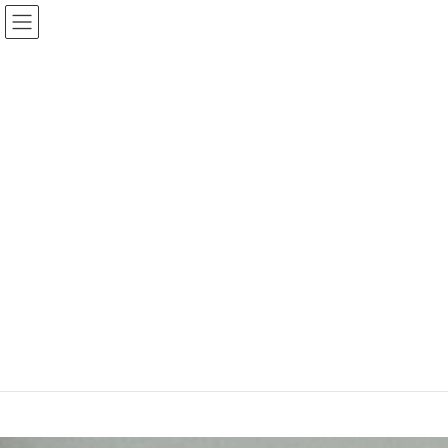
コ
ナ
ン
ビ
テ
ゲ
ン
ー
ツ
シ
へ
ョ
ス
ン
コンセプト
キ
に
ッ
移
プ
動
ホーム
コンセプト
地域密着型の塗装店