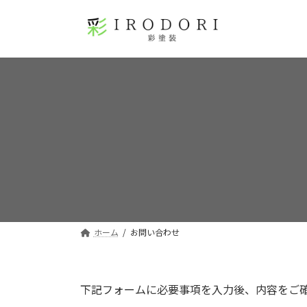
コ
ナ
ン
ビ
テ
ゲ
ン
ー
ツ
シ
へ
ョ
ス
ン
キ
に
ッ
移
プ
動
ホーム
お問い合わせ
下記フォームに必要事項を入力後、内容をご